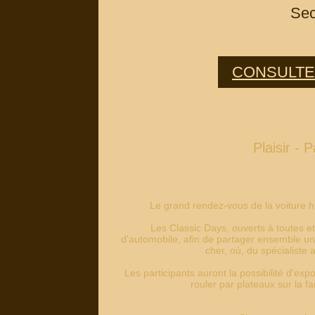
Sec
CONSULTE
Plaisir - 
Le grand rendez-vous de la voiture hi
Les Classic Days, ouverts à toutes et
d'automobile, afin de partager ensemble un
cher, où, du spécialiste 
Les participants auront la possibilité d'expo
rouler par plateaux sur la 