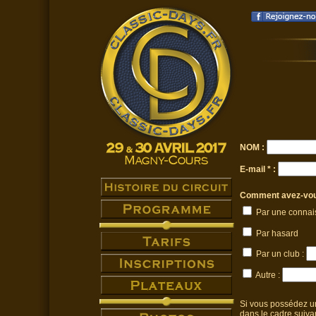
NOM :
E-mail * :
Comment avez-vous
Par une connais
Par hasard
Par un club :
Autre :
Si vous possédez un
dans le cadre suivan